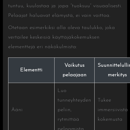
tuntuu, kuulostaa ja jopa “tuoksuu” visuaalisesti.
Pelaajat haluavat elämystä, ei vain voittoa.
Otetaan esimerkiksi alla oleva taulukko, joka
vertailee keskeisiä käyttäjäkokemuksen
elementtejä eri näkökulmista:
Vaikutus
Suunnittelulli
Elementti
pelaajaan
merkitys
Luo
tunneyhteyden
Tukee
Ääni
peliin,
immersiivistä
rytmittää
kokemusta
pelaamista