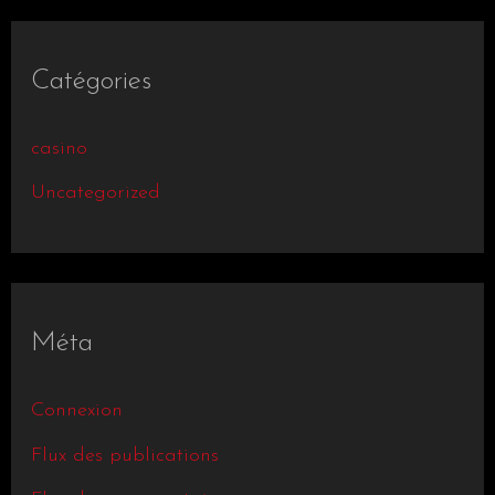
Catégories
casino
Uncategorized
Méta
Connexion
Flux des publications