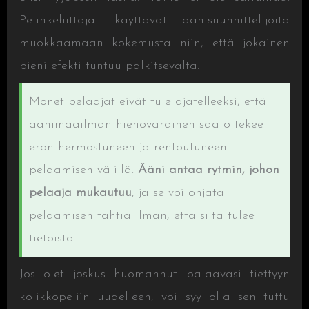
Pelinkehittäjät käyttävät äänisuunnittelijoita
muokkaamaan kokemusta niin, että jokainen
pieni efekti tuntuu palkitsevalta.
Monet pelaajat eivät tule ajatelleeksi, että
äänimaailman hienovarainen säätö tekee
eron hermostuneen ja rentoutuneen
pelaamisen välillä.
Ääni antaa rytmin, johon
pelaaja mukautuu
, ja se voi ohjata
pelaamisen tahtia ilman, että siitä tulee
tietoista.
Jos olet joskus huomannut palaavasi tiettyyn
kolikkopeliin uudelleen, voi syy olla sen tuttu