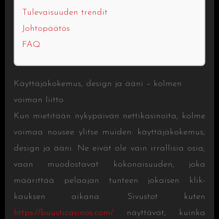
Tulevaisuuden trendit
Johtopäätös
FAQ
Käyttäjäkokemus, design ja ääni – kolmen
voiman liitto
Kun mietitään nykypäivän nettikasinoita, kolme
voimaa nousee ylitse muiden: käyttäjäkokemus,
design ja ääni. Ne eivät ole vain irrallisia osia,
vaan muodostavat kokonaisuuden, joka
määrittää pelaajan tunteen jokaisen klik­
kauksen aikana. Sivustot kuten
https://buusticasinos.com/
näyttävät, kuinka