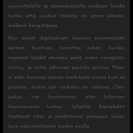
suunnittelulla ja äänenkäytöllä voidaan luoda
tunne, että ruudun takana on jotain elävää,
melkein hengittävää.
Kun avaat digitaalisen kasinon ensimmäistä
kertaa, huomiosi kiinnittyy siihen, kuinka
nopeasti löydät etsimäsi pelit, miten navigointi
tuntuu, ja miltä jokainen painike sointuu. Moni
ei edes huomaa äänen merkitystä ennen kuin se
puuttuu, mutta sen vaikutus on valtava. Olen
joskus itse huomannut, että hiljainen
kasinosivusto tuntuu… tyhjältä. Ääniefektit
täyttävät tilan ja johdattavat pelaajaa ikään
kuin näkymättömän käden avulla.