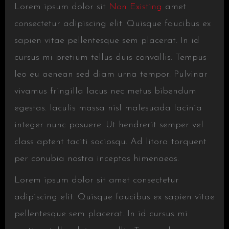
Lorem ipsum dolor sit
Non Existing
amet
consectetur adipiscing elit. Quisque faucibus ex
sapien vitae pellentesque sem placerat. In id
cursus mi pretium tellus duis convallis. Tempus
leo eu aenean sed diam urna tempor. Pulvinar
vivamus fringilla lacus nec metus bibendum
egestas. Iaculis massa nisl malesuada lacinia
integer nunc posuere. Ut hendrerit semper vel
class aptent taciti sociosqu. Ad litora torquent
per conubia nostra inceptos himenaeos.
Lorem ipsum dolor sit amet consectetur
adipiscing elit. Quisque faucibus ex sapien vitae
pellentesque sem placerat. In id cursus mi