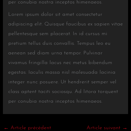
per conubia nostra inceptos himenaeos.
Lorem ipsum dolor sit amet consectetur
adipiscing elit. Quisque faucibus ex sapien vitae
pellentesque sem placerat. In id cursus mi
pretium tellus duis convallis. Tempus leo eu
aenean sed diam urna tempor. Pulvinar
vivamus fringilla lacus nec metus bibendum
egestas. Iaculis massa nisl malesuada lacinia
integer nunc posuere. Ut hendrerit semper vel
class aptent taciti sociosqu. Ad litora torquent
per conubia nostra inceptos himenaeos.
←
Article précédent
Article suivant
→