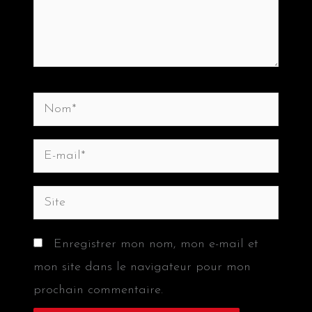
Nom*
E-
mail*
Site
Enregistrer mon nom, mon e-mail et
mon site dans le navigateur pour mon
prochain commentaire.