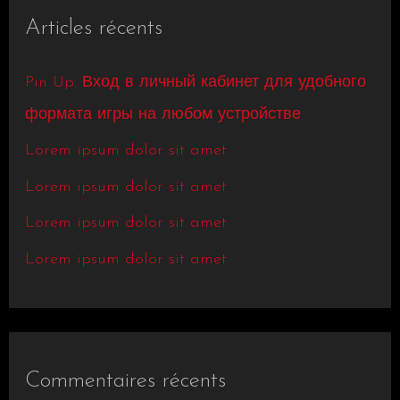
h
Articles récents
e
r
Pin Up: Вход в личный кабинет для удобного
c
формата игры на любом устройстве
h
Lorem ipsum dolor sit amet
e
Lorem ipsum dolor sit amet
r
Lorem ipsum dolor sit amet
Lorem ipsum dolor sit amet
:
Commentaires récents