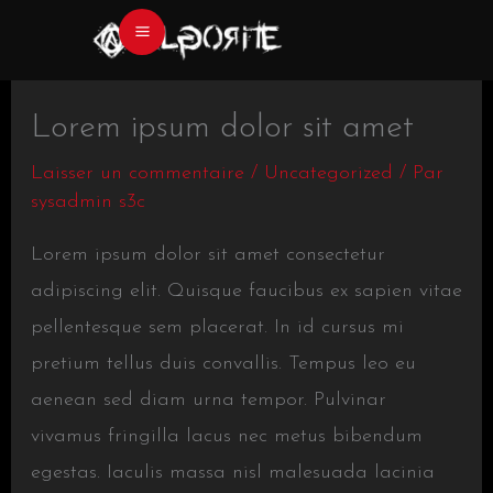
Aller
au
contenu
Lorem ipsum dolor sit amet
Laisser un commentaire
/
Uncategorized
/ Par
sysadmin s3c
Lorem ipsum dolor sit amet consectetur
adipiscing elit. Quisque faucibus ex sapien vitae
pellentesque sem placerat. In id cursus mi
pretium tellus duis convallis. Tempus leo eu
aenean sed diam urna tempor. Pulvinar
vivamus fringilla lacus nec metus bibendum
egestas. Iaculis massa nisl malesuada lacinia