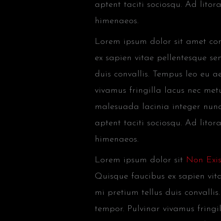
aptent taciti sociosqu. Ad lito
himenaeos.
Lorem ipsum dolor sit amet cons
ex sapien vitae pellentesque sem
duis convallis. Tempus leo eu 
vivamus fringilla lacus nec met
malesuada lacinia integer nunc
aptent taciti sociosqu. Ad lito
himenaeos.
Lorem ipsum dolor sit
Non Exis
Quisque faucibus ex sapien vita
mi pretium tellus duis convall
tempor. Pulvinar vivamus fring