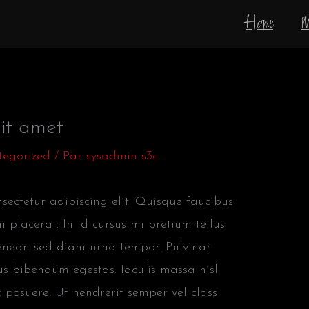
Home
M
it amet
tegorized
/ Par
sysadmin s3c
ectetur adipiscing elit. Quisque faucibus
 placerat. In id cursus mi pretium tellus
aenean sed diam urna tempor. Pulvinar
us bibendum egestas. Iaculis massa nisl
 posuere. Ut hendrerit semper vel class