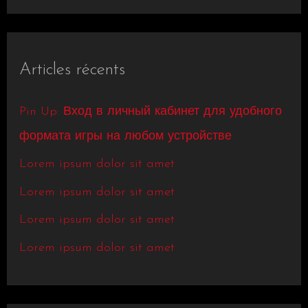
e
c
h
Articles récents
e
r
Pin Up: Вход в личный кабинет для удобного
c
формата игры на любом устройстве
h
Lorem ipsum dolor sit amet
e
Lorem ipsum dolor sit amet
r
Lorem ipsum dolor sit amet
Lorem ipsum dolor sit amet
: