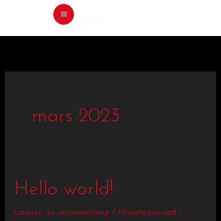
Aller
au
contenu
mars 2023
Hello
Hello world!
world!
Laisser un commentaire
/
Uncategorized
/