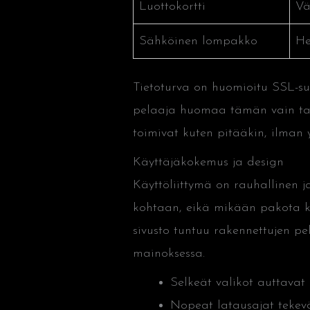
Luottokortti
Vä
Sähköinen lompakko
He
Tietoturva on huomioitu SSL-suoj
pelaaja huomaa tämän vain taus
toimivat kuten pitääkin, ilman 
Käyttäjäkokemus ja design
Käyttöliittymä on rauhallinen 
kohtaan, eikä mikään pakota k
sivusto tuntuu rakennettujen p
mainoksessa.
Selkeät valikot auttavat 
Nopeat latausajat tekev