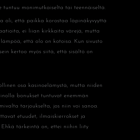
 tuntuu monimutkaiselta tai teennäiseltä.
 oli, että paikka korostaa läpinäkyvyyttä
atioita, ei liian kirkkaita värejä, mutta
ta lämpöä, että olo on kotoisa. Kun sivusto
sein kertoo myös siitä, että sisältö on
ollinen osa kasinoelämystä, mutta niiden
asinolla bonukset tuntuvat enemmän
ivalta tarjoukselta, jos niin voi sanoa.
ttavat etuudet, ilmaiskierrokset ja
Ehkä tärkeintä on, ettei niihin liity