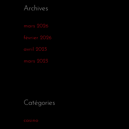
Archives
mars 2026
février 2026
avril 2023
mars 2023
Catégories
casino