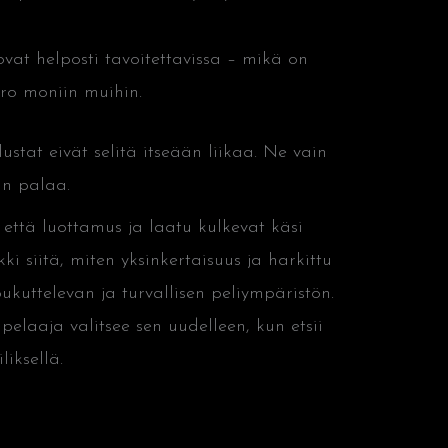
ovat helposti tavoitettavissa – mikä on
ro moniin muihin.
stat eivät selitä itseään liikaa. Ne vain
hin palaa.
 että luottamus ja laatu kulkevat käsi
i siitä, miten yksinkertaisuus ja harkittu
ukuttelevan ja turvallisen peliympäristön.
pelaaja valitsee sen uudelleen, kun etsii
liksellä.