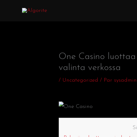
Aller
au
contenu
One Casino luottaa 
valinta verkossa
/
Uncategorized
/ Par
sysadmin
Si