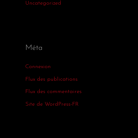
Uncategorized
Méta
Connexion
Flux des publications
Flux des commentaires
Site de WordPress-FR